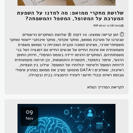
שלושת מחקרי ממואפ: מה למדנו על השפעת
המערכת על המטופל, המטפל והמשפחה?
12/06/2025 08:02 AM
⏱ זמן קריאה ממוצע: 10 דקות 🌼 שלושת המחקרים הרשמיים
שנערכו על מערכת ממואפ, מחקר אקדמי, מחקר איכותני יישומי ומחקר
משפחתי־אורכי, מציגים תמונה עקבית המוכיחה כי ממואפ משפרת
משמעותית את איכות החיים של אנשים החיים עם דמנציה ושל בני
משפחותיהם. המחקרים הדגימו ירידה בעומס הטיפולי, חיזוק החוסן
הרגשי, שיפור בתפקוד, תקשורת והתמצאות, וכן תרומה משמעותית
לרווחת המטפל ולשימור יכולותיו של המטופל. שילוב בין תצפיות,
ראיונות, שאלונים ו־DATA מתמשך מציב את ממואפ כפתרון טיפולי
מבוסס ראיות וככלי חדשני לעתיד הדמנציה בבית ובקהילה.
לקריאת המדריך המלא
09
Nov