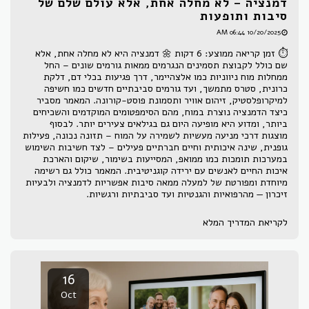
דמנציה – לא מחלה אחת, אלא עולם שלם של
סיבות ותופעות
10/20/2025 06:44 AM
⏱ זמן קריאה ממוצע: 6 דקות 🌼 דמנציה היא לא מחלה אחת, אלא
שם כולל לקבוצת תסמינים הנגרמים ממאות גורמים שונים – החל
ממחלות מוח ניווניות כמו אלצהיימר, דרך פגיעות בכלי דם, דלקת
כרונית, סטרס מתמשך, ועד גורמים סביבתיים חדשים כמו חשיפה
למיקרופלסטיק, זיהום אוויר ותסמונת פוסט-קורונה. המאמר מסביר
כיצד הדמנציה נוצרת במוח, מהם הסימפטומים המוקדמים והשכיחים
ביותר, ומדוע היא מופיעה היום גם בגילאים צעירים יותר. לבסוף
מוצגות דרכי מניעה מעשיות לשמירה על המוח – תזונה נכונה, פעילות
גופנית, שינה איכותית וחיים חברתיים פעילים – לצד חשיבות השימוש
במערכות תומכות כמו ממואפ, המסייעות בשימור, שיקום והארכת
איכות החיים לאנשים עם ירידה קוגניטיבית. המאמר כולל גם רשימה
מיוחדת ומפורטת של למעלה ממאה סיבות אפשריות לדמנציה ולבעיות
זיכרון — מהרפואיות והגנטיות ועד סביבתיות ורגשיות.
לקריאת המדריך המלא
16
Oct