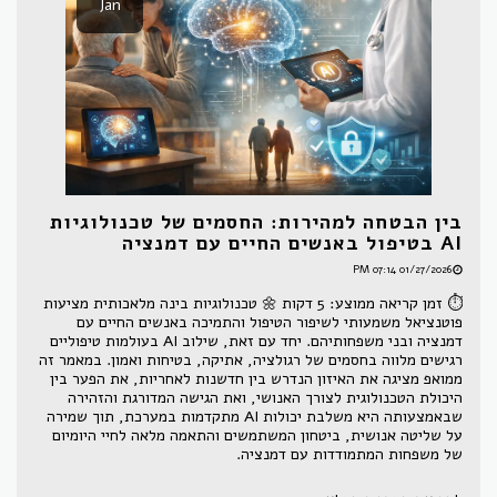
Jan
בין הבטחה למהירות: החסמים של טכנולוגיות
AI בטיפול באנשים החיים עם דמנציה
01/27/2026 07:14 PM
⏱ זמן קריאה ממוצע: 5 דקות 🌼 טכנולוגיות בינה מלאכותית מציעות
פוטנציאל משמעותי לשיפור הטיפול והתמיכה באנשים החיים עם
דמנציה ובני משפחותיהם. יחד עם זאת, שילוב AI בעולמות טיפוליים
רגישים מלווה בחסמים של רגולציה, אתיקה, בטיחות ואמון. במאמר זה
ממואפ מציגה את האיזון הנדרש בין חדשנות לאחריות, את הפער בין
היכולת הטכנולוגית לצורך האנושי, ואת הגישה המדורגת והזהירה
שבאמצעותה היא משלבת יכולות AI מתקדמות במערכת, תוך שמירה
על שליטה אנושית, ביטחון המשתמשים והתאמה מלאה לחיי היומיום
של משפחות המתמודדות עם דמנציה.