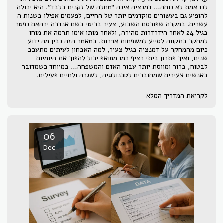
לנו אמת לא נוחה… דמנציה אינה “מחלה של זקנים בלבד”. היא יכולה
להופיע גם בעשורים מוקדמים יותר של החיים, לפעמים אפילו בשנות ה
עשרים. במקרה שפורסם השבוע, צעיר בריטי בשם אנדרה ירהאם נפטר
בגיל 24 לאחר הידרדרות מהירה, ולאחר מותו אימו תרמה את מוחו
למחקר בתקווה לסייע למשפחות אחרות. במאמר הזה נבין מה ידוע
כיום מהמחקר על דמנציה בגיל צעיר, למה האבחון לעיתים מתעכב
שנים, ואיך פתרון ביתי רציף כמו ממואפ יכול להפוך את היומיום
לבטוח, ברור ומווסת יותר עבור האדם והמשפחה… במיוחד כשמדובר
באנשים צעירים שמחוברים לטכנולוגיה, לשגרה ולחיים פעילים.
לקריאת המדריך המלא
06
Dec