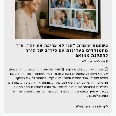
כשאמא אומרת “אני לא צריכה את זה”: איך
מתמודדים בעדינות עם סירוב של הורה
להתקנת ממואפ
10/16/2025 07:35 AM
⏱ זמן קריאה ממוצע: 5 דקות 🌼 אחד הרגעים המורכבים ביותר במסע
של בני משפחה המטפלים בהורה מבוגר הוא כשמתוך דאגה ואהבה הם
רוצים לעזור, אבל ההורה אומר "לא צריך". במאמר זה אני משתף
מניסיוני האישי עם אבא שלי ועם כמה משפחות אחרות כיצד מתמודדים
בעדינות ובחוכמה עם סירוב ראשוני של הורה להתקנת מסך ממואפ
בביתו — ואיך כמעט תמיד, בעזרת סבלנות ורגישות, ההתנגדות הזו
הופכת לאהבה.
לקריאת המדריך המלא