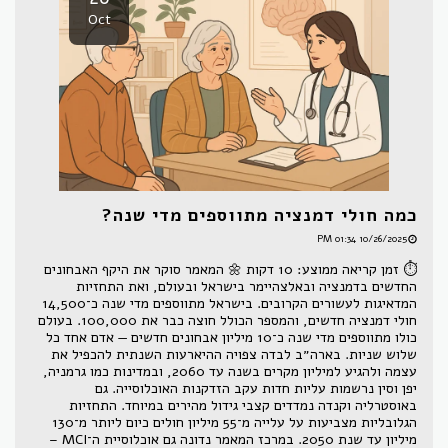
Oct
כמה חולי דמנציה מתווספים מדי שנה?
10/26/2025 01:34 PM
⏱ זמן קריאה ממוצע: 10 דקות 🌼 המאמר סוקר את היקף האבחונים
החדשים בדמנציה ובאלצהיימר בישראל ובעולם, ואת התחזיות
המדאיגות לעשורים הקרובים. בישראל מתווספים מדי שנה כ־14,500
חולי דמנציה חדשים, והמספר הכולל חוצה כבר את 100,000. בעולם
כולו מתווספים מדי שנה כ־10 מיליון אבחונים חדשים — אדם אחד כל
שלוש שניות. בארה״ב לבדה צפויה ההיארעות השנתית להכפיל את
עצמה ולהגיע למיליון מקרים בשנה עד 2060, ובמדינות כמו גרמניה,
יפן וסין נרשמות עליות חדות עקב הזדקנות האוכלוסייה. גם
באוסטרליה וקנדה נמדדים קצבי גידול מהירים במיוחד. התחזיות
הגלובליות מצביעות על עלייה מ־55 מיליון חולים כיום ליותר מ־130
מיליון עד שנת 2050. במרכז המאמר נדונה גם אוכלוסיית ה־MCI –