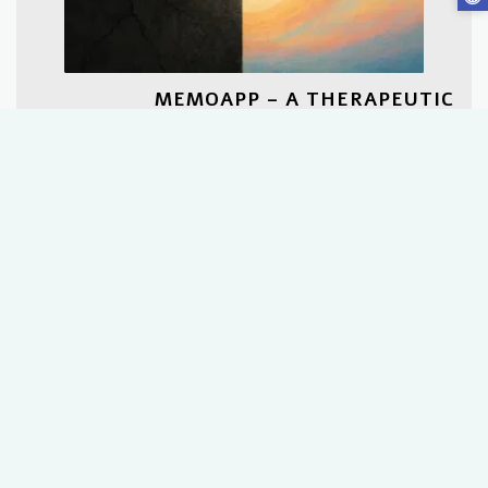
MEMOAPP – A THERAPEUTIC
ECOSYSTEM AT HOME
09/17/2025 10:31 AM
Dementia is one of the most complex and rapidly growing
health challenges worldwide, deeply affecting individuals,
families, and care systems. Despite its prevalence, existing
solutions often fail to address the daily cognitive and
emotional needs of those living with the condition.
MemoApp introduces a new therapeutic approach—
combining personalized digital tools, family involvement, and
adaptive technology—to support people with dementia in
their own homes. By strengthening daily orientation,
emotional stability, and independence, MemoApp offers a
practical, human-centered response to one of the most
urgent healthcare challenges of our time.
לקריאת המדריך המלא