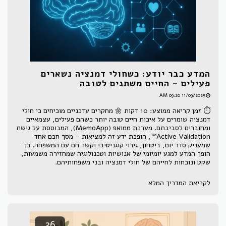
המדע כבר יודע: כשחולי דמנציה נשארים
פעילים – החיים משתנים לטובה
11/09/2025 09:20 AM
⏱ זמן קריאה ממוצע: 10 דקות 🌼 מחקרים עדכניים מוכיחים כי חולי
דמנציה שומרים על איכות חיים טובה יותר כשהם פעילים, עצמאיים
ומחוברים לסביבתם. מערכת ממואפ (MemoApp), המבוססת על גישת
Active Validation™, הופכת ידע זה למציאות – מסך חכם אחד
שמעניק סדר יום, ביטחון, גירוי קוגניטיבי וקשר חם עם המשפחה. כך
הופך המדע למגע יומיומי של אנושיות וטכנולוגיה שמחזירה משמעות,
שקט ונוכחות לחייהם של חולי דמנציה ובני משפחותיהם.
לקריאת המדריך המלא
26