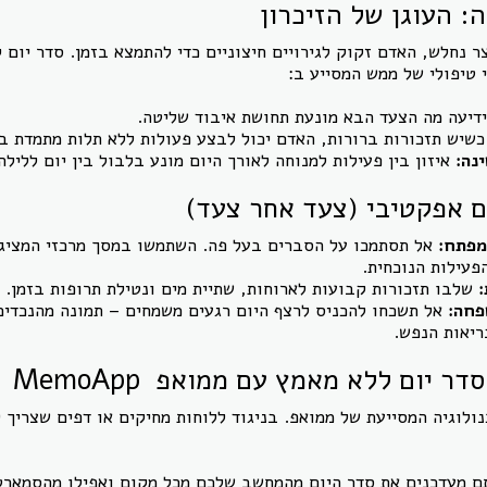
 העוגן של הזיכרון
ר נחלש, האדם זקוק לגירויים חיצוניים כדי להתמצא בזמן. סדר יום ק
י טיפולי של ממש המסייע ב:
דיעה מה הצעד הבא מונעת תחושת איבוד שליטה.
שיש תזכורות ברורות, האדם יכול לבצע פעולות ללא תלות מתמדת במ
נה:
איזון בין פעילות למנוחה לאורך היום מונע בלבול בין יום ללילה
ם אפקטיבי (צעד אחר צעד)
מפתח:
אל תסתמכו על הסברים בעל פה. השתמשו במסך מרכזי המציג 
פעילות הנוכחית.
:
שלבו תזכורות קבועות לארוחות, שתיית מים ונטילת תרופות בזמן.
פחה:
אל תשכחו להכניס לרצף היום רגעים משמחים – תמונה מהנכדים
ריאות הנפש.
ר יום ללא מאמץ עם ממואפ MemoApp
ולוגיה המסייעת של ממואפ. בניגוד ללוחות מחיקים או דפים שצריך ל
 מעדכנים את סדר היום מהמחשב שלכם מכל מקום ואפילו מהסמארטפ