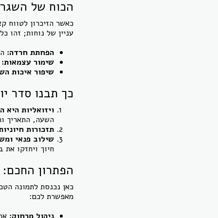
הכוח של השגרה:
כאשר הזיכרון לטווח קצ
עניין של נוחות; זהו כל
הפחתת חרדה:
הי
שימור עצמאות:
כ
שיפור איכות השי
כך תבנו סדר יו
ויזואליות היא ה
השעה, התאריך וה
תזכורות חיוניות
שילוב פנאי ומש
חיוך ויחזקו את ב
הפתרון החכם: סד
כאן נכנסת לתמונה הטכנ
מאפשרת לכם:
ניהול מרחוק:
אתם