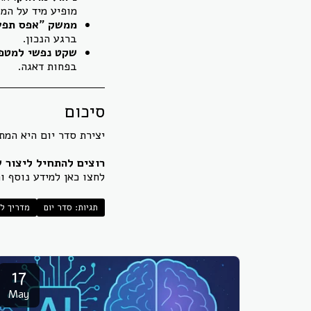
מופיע מיד על המ
ממשק "אפס תפע
ברגע הנכון.
שקט נפשי למטפל
בפחות דאגה.
סיכום
יצירת סדר יום היא המת
רוצים להתחיל ליצור 
לחצו כאן למידע נוסף ו
תגיות: סדר יום
מדריך ל
17
May