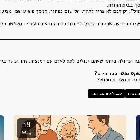
סך בבית ההורה.
ול":
יקירכם לא צריך ללחוץ על שום כפתור. המסך פשוט שם, מציג א
ים:
הידיעה שההורה קיבל תזכורת ברורה ומאירת עיניים מאפשרת ל
נה הגדולה ביותר שאתם יכולים לתת לאדם עם דמנציה. זהו הגשר בין 
שקט נפשי כבר היום?
הזמנת מערכת ממואפ
משפחה
טכנולוגיה מסייעת.
18
May