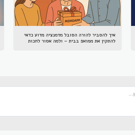
איך להסביר להורה הסובל מדמנציה מדוע כדאי
להתקין את ממואפ בבית – ולמה אסור לחכות