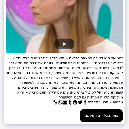
"ממואפ היא לא רק המצאה נפלאה – היא כלי טיפולי משנה מציאות" -
ד"ר יעל בנבנישתי – מומחית לגרונטולוגיה, בוגרת אוניברסיטת תל אביב:
"במהלך השנים אני פוגשת מאות משפחות שמתמודדות עם ירידה בזיכרון,
קושי קוגניטיבי ודמנציה. כשנחשפתי לממואפ, הבנתי שמדובר במשהו אחר
– מערכת חכמה, פשוטה להפעלה, שמאפשרת לאדם המבוגר לשמור על
עצמאות, סדר וביטחון בביתו. היא מחברת אותו לשגרה, למשפחה
ולתחושת משמעות. בעיניי, ממואפ היא מהפתרונות החשובים ביותר
שפותחו בישראל לטיפול ביתי באנשים עם ירידה קוגניטיבית – והיא
מעניקה תקווה אמיתית גם לבני המשפחה."
ממואפ - סרטון תדמית
צפה בגלריה המלאה