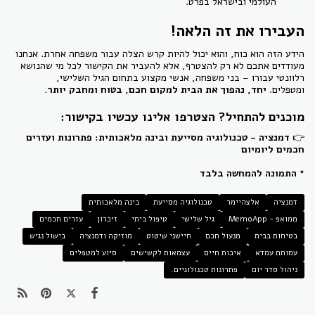
העולמי ובישראל בפרט.
העבירו את זה הלאה!
הידע הזה הוא כוח, והוא יכול להיות קרש הצלה עבור משפחה אחרת. אנחנו
מעודדים אתכם לא רק להצטרף, אלא להעביר את הקישור לכל מי שהנושא
רלוונטי עבורו – בני משפחה, אנשי מקצוע בתחום הגיל השלישי,
ומטפלים.
יחד, נהפוך את הבית למקום חכם, בטוח ומחבק יותר.
מוכנים להתחיל? הצטרפו אלינו עכשיו בקישור:
👉
דמנציה - טכנולוגיה מסייעת ובינה מלאכותית: פתרונות ועזרים
חכמים ליומיום
* התמונה להמחשה בלבד
דמנציה
אלצהיימר
טכנולוגיה מסייעת
בינה מלאכותית
ממואפ - MemoApp
גיל שלישי
טיפול ביתי
זיכרון
עזרים חכמים
בטיחות בבית
מנעול חכם
חיישני שיטוט
מוזיקה ודמנציה
בישול נגיש
עמותת עמדא
איכות חיים
עצמאות לקשישים
סיוע למטפלים
ניהול סדר יום
פתרונות טכנולוגיים.