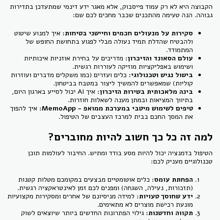
הקבוצה היא לא רק עמוד פייסבוק, אלא מאגר ידע דינמי שמתעדכן בתדירות
גבוהה. הנה טעימה מהתכנים שכבר מחכים לכם שם:
סקירות על מנעולים חכמים וחיישני בטיחות:
איך למנוע שיטוט
ולהבטיח שהדלת תמיד נעולה מבלי לפגוע בתחושת החופש של
המתמודד.
עולם הסאונד והזיכרון:
מדריכים על בחירת אוזניות איכותיות
ושימוש באפליקציות מוזיקה לעוררות רגשית.
בישול נגיש וטכנולוגי:
כלים ועזרים (כמו משקלים מדברים ועוזרות
קוליות) שמאפשרים להמשיך ליצור במטבח בביטחון.
בינה מלאכותית בשירות הזיכרון:
איך AI יכול לסייע בארגון היום,
בתיווך המציאות ובמתן מענה לשאלות חוזרות.
טיפים לשימוש מיטבי במערכת ממואפ - MemoApp:
איך להפוך
את המסך החכם בבית למרכז העצבים של הטיפול.
למה זה כל כך חשוב להיות מחוברים?
הטיפול בדמנציה יכול להיות מסע בודד ומתיש. החיבור לעולמות תוכן
טכנולוגיים מעניק לכם:
הפחתת עומס:
כלים אוטומטיים מבצעים במקומכם מטלות קטנות
(תזכורות, נעילה, השגחה) ומפנים לכם זמן לאינטראקציה רגשית.
ידע שחוסך טעויות:
למידה מניסיונם של אחרים ומסקירות מקצועיות
מונעת רכישת מוצרים לא מתאימים.
תקווה וחדשנות:
גילוי הפתרונות החדשים ביותר שיוצאים לשוק