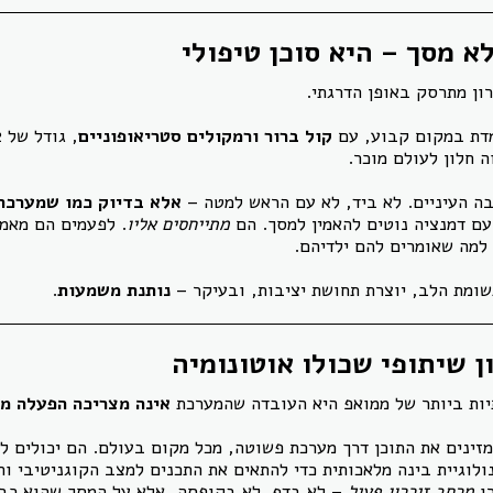
לא מסך – היא סוכן טיפולי
רון מתרסק באופן הדרגתי.
מדת במקום קבוע, עם
קול ברור ורמקולים סטריאופוניים
, גודל של 32
ה חלון לעולם מוכר.
בה העיניים. לא ביד, לא עם הראש למטה –
אלא בדיוק כמו שמערכת 
עם דמנציה נוטים להאמין למסך. הם
מתייחסים אליו
. לפעמים הם מאמי
למה שאומרים להם ילדיהם.
שומת הלב, יוצרת תחושת יציבות, ובעיקר –
נותנת משמעות
.
ן שיתופי שכולו אוטונומיה
ות ביותר של ממואפ היא העובדה שהמערכת
אינה מצריכה הפעלה מ
ינים את התוכן דרך מערכת פשוטה, מכל מקום בעולם. הם יכולים לע
וגיית בינה מלאכותית כדי להתאים את התכנים למצב הקוגניטיבי וה
רו
מרחב זיכרון פעיל
– לא בדף, לא בקופסה, אלא על המסך שהוא כבר