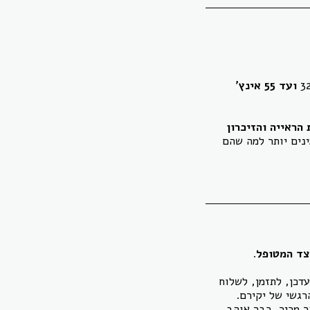
ועד 55 אינץ'
הראייה והזיכרון
נים יותר למה שהם
צד המטופל
.
דכן, לתזמן, לשלוח
רגשי של יקירם.
 מכיר, כבר אוהב,