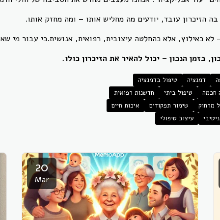
בה הזיכרון עובד, יודעים מה מחליש אותו – ומה מחזק אותו.
– לא כאילוץ, אלא כהחלטה עיצובית, רפואית, אנושית.כי עבור מי שא
, בזמן הנכון – יכול להאיר את הזיכרון כולו.
ה
דמנציה
טיפול בדמנציה
ה חכמה
טיפול ביתי
חדשנות רפואית
ל מרחוק
שימור תפקודים
איכות חיים
ניטיבי
עיצוב טיפולי
20
Mar