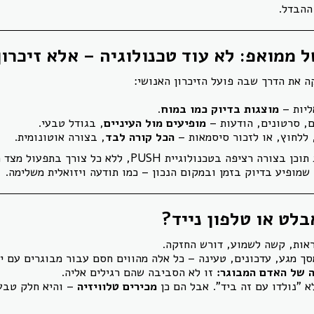
ההבדל.
ממואפ: לא עוד טכנולוגיה – אלא זיכרון
 את הדרך שבה פועל הזיכרון האנושי:
ליות –
מוצגות בדיוק כמו במוח
.
ם, סרטונים, הודעות –
מופיעים מול העיניים
, בגודל טבעי.
 ללחוץ, או לזכור סיסמאות –
הכל קורה לבד
, בצורה אוטונומית.
המסך פועל 24/7, מציג תוכן בצורה רציפה בטכנולוגיית PUSH, ללא 
 שמופיע בדיוק בזמן ובמקום הנכון – כמו תודעה ויזואלית משלימה.
לט או טלפון נייד?
ות, קשה לשמוע, דורש החזקה.
ך מגע, עדכונים, טעינה – כל אלה מהווים חסם עבור מבוגרים עם יר
ה של האדם המבוגר:
זו לא הסביבה שהם רגילים אליה.
א "נולדו עם זה ביד". אבל הם כן
מכירים טלוויזיה
– והיא חלק טבע