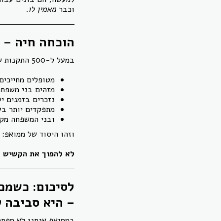
וכבר
מאמין לו
.
הוכחה חיה – 
במעל ל-500 התקנות שביצענו, במסגרות ובבתים פרטיים, אנו רואים מדי יום כיצד המסך משנה חיים.
מטופלים מחייכים
מזהים בני משפחה
נזכרים בזמנים יש
מתפקדים יותר בע
ובני המשפחה מקב
וזהו היסוד של ממואפ:
לא להפוך את הקשיש ל
לסיכום: כשמכי
– היא סביבה ט
בממואפ אנחנו לא מפתח