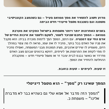
מדוע חשוב להשאיר את מסך ממואפ פעיל – גם כשהמצב הקוגניטיבי
משתנה וגם כשנכנס מטפל סיעודי חדש הביתה
בשנים האחרונות יותר ויותר משפחות בישראל התקינו את מערכת
ממואפ – המסך החכם שנועד לשמר, לשקם ולשפר את איכות החיים של
אדם החי עם דמנציה.
עם הזמן, המסך הפך לדמות מוכרת בבית: הוא מקבל
את פניו של האדם בכל בוקר, מזכיר לו את שמו, מראה לו מה צפוי במהלך
היום, משמיע לו שירים אהובים, מציג תמונות מבני המשפחה, ואפילו מזכיר
לו מתי לקחת את התרופות.אך לעיתים, דווקא ברגעים שבהם מצב האדם
מדרדר או כאשר נכנס לבית עובד זר או מטפל סיעודי חדש – מתקבלת
ההחלטה להחזיר את המסך.
זו טעות. לעיתים – טעות כואבת.
המסך שאינו רק "מסך" – הוא מטפל דיגיטלי
"המסך הזה מדבר אל אמא שלי גם כשהיא כבר לא מדברת
אלינו" – משפחת כ.