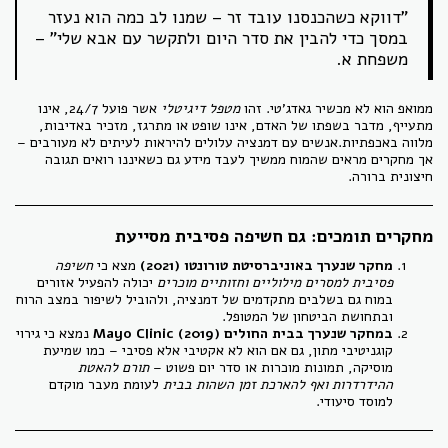
"דווקא כשהכנסנו עובד זר – שמנו לב כמה הוא נעזר
במסך כדי להבין את סדר היום ולתקשר עם אבא שלי" –
משפחת א.
ממואפ הוא לא מכשיר גאדג'טי. זהו
מטפל דיגיטלי
אשר פועל 24/7, אינו
מתעייף, מדבר בשפתו של האדם, אינו שופט או מתרגז, מזכיר באדיבות,
מלווה באכפתיות.אנשים עם דמנציה עלולים להיראות לעיתים לא מעורבים –
אך מחקרים מראים שהמוח ממשיך לעבד מידע גם כשאיננו רואים תגובה
חיצונית ברורה.
מחקרים תומכים: גם חשיפה פסיבית מסייעת
מחקר שנערך באוניברסיטת טורונטו (2021)
מצא כי
חשיפה
פסיבית למסרים מילוליים וחזותיים מוכרים
יכולה להפעיל אזורים
במוח גם בשלבים מתקדמים של דמנציה, ולהוביל לשיפור במצב הרוח
ובתחושת הביטחון של המטופל.
במחקר שנערך בבית החולים Mayo Clinic (2019)
נמצא כי גירוי
קוגניטיבי מתון, גם אם הוא לא אקטיבי אלא פסיבי – כמו שמיעת
מוסיקה, תמונות מוכרות או סדר יום פשוט –
תורם להאטת
ההידרדרות ואף להארכת זמן השהות בבית
לעומת מעבר מוקדם
למוסד סיעודי.