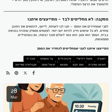
ולהמשיך את הרצף הטיפולי.
מסקנה: לא מחליטים לבד – מתייעצים איתנו
לפני שמחזירים את המסך – תנו לנו לשוחח, לייעץ, להתאים את התוכן
מחדש. לא כל שימוש חייב להיות יום-יומי. לפעמים מספיק שתהיה נוכחות
בבית. המסך הוא עוגן.
הוא גשר לעולם מוכר ובטוח, גם כשהמילים
מתמעטות.
התייעצו איתנו לפני שמחליטים להחזיר את המסך
דמנציה
מטפל דיגיטלי
איכות חיים
בני משפחה
עובד זר
חשיפה פסיבית
מסך חכם
ממואפ
טיפול תומך
טכנולוגיה מסייעת
28
Mar