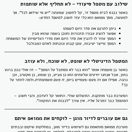
שילוב עם מטפל סיעודי – לא תחליף אלא שותפות
כאשר נכנס לבית מטפל זר, קל לחשוב שמעתה "יש מי שידאג לכל". אך
למעשה, מסך ממואפ הוא
כלי עזר חשוב למטפל החדש
:
ניתן לתרגם את סדר היום לשפתו
אפשר להציג עבורו תזכורות ותוכן בשפה שהוא מבין
המסך עוזר לו להבין את סדר היום ואת סדרי העדיפויות של המשפחה
המסך מייצר יציבות, עוגן קבוע ונוכחות לאדם המבולבל
המטפל הדיגיטלי לא שופט, לא שוכח, ולא עוזב
כאשר בן משפחה אומר "הוא כבר לא מסתכל על המסך" – זה אולי נכון ברגע
נתון, אבל אנחנו יודעים שלעתים הוא כן מביט, כן שומע, כן מקשיב, וכן
נהנה. אפילו אם זה פעם-פעמיים ביום,
זו פעם משמעותית
.ולמה לוותר על
כך?
המערכת כבר מותקנת. התשלום שולי. החומר קל לעדכון. והכי חשוב –
המטופל כבר התרגל אליו
. אין צורך "לכבות את התקווה".
גם אם עוברים לדיור מוגן – לוקחים את ממואפ איתם
מערכת ממואפ מותאמת גם לשימוש בדיור מוגן, במחלקות שיקום ובבתים
חדשים. אפשר להעביר אותה לטאבלט, לטלפון, או להתקין מסך חדש –